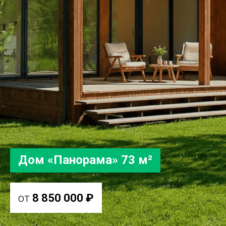
Дом
«
Панорама
»
73 м²
от
8 850 000 ₽